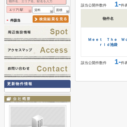
1-
該当公開件数
件
件
エリア| 駅
賃料
面積
-
物件名
件該当
Ｍｅｅｔ Ｔｈｅ Ｗ
ｒｌｄ池袋
1-
該当公開件数
件
件
更新物件情報