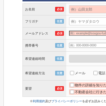
お名前
必須
フリガナ
任意
メールアドレス
必須
携帯番号
任意
希望連絡時間
任意
メール
電話
希望連絡方法
任意
物件の詳細を知り
要望
必須
不動産会社に行き
※
利用規約
及び
プライバシーポリシー
を必ずお読みく