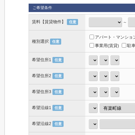
ご希望条件
賃料【賃貸物件】
～
任意
アパート・マンション
種別選択
任意
事業用(賃貸)
駐車
希望住所1
任意
希望住所2
任意
希望住所3
任意
希望沿線1
任意
希望沿線2
任意