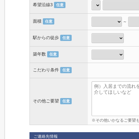
希望沿線3
任意
面積
～
任意
駅からの徒歩
任意
築年数
任意
こだわり条件
任意
その他ご要望
任意
※その他いかなるご要望
ご連絡先情報