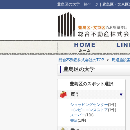
豊島区の大学一覧ページ｜豊島区・文京区
総合不動産株式会社のTOP
>
周辺施設
豊島区の大学
豊島区のスポット選択
買う
ショッピングセンター
(1件)
コンビニエンスストア
(1件)
スーパー
(1件)
書店
(1件)