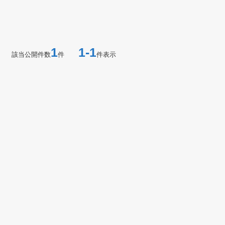
1
1-1
該当公開件数
件
件表示