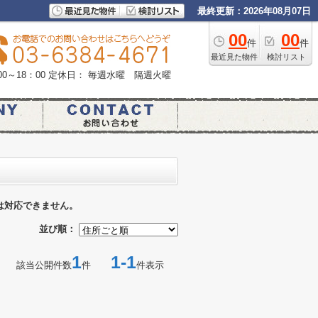
最終更新：2026年08月07日
00
00
件
件
最近見た物件
検討リスト
0～18：00
定休日： 毎週水曜 隔週火曜
は対応できません。
並び順：
1
1-1
該当公開件数
件
件表示