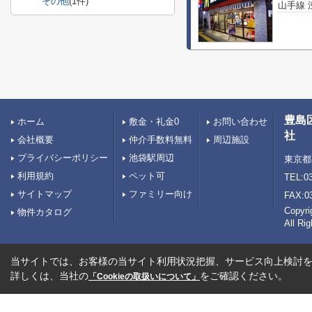
その他
(1件)
山手線 
豊島
ホーム
敷金・礼金0
お問い合わせ
社
会社概要
仲介手数料無料
周辺施設
プライバシーポリシー
池袋駅周辺
東京都
利用規約
ペット可
TEL:03
サイトマップ
ファミリー向け
FAX:0
Copy
物件カタログ
All Ri
当サイトでは、お客様の当サイト利用状況把握、サービス向上検討を目
詳しくは、当社の
をご確認ください。
「Cookieの取扱いについて」