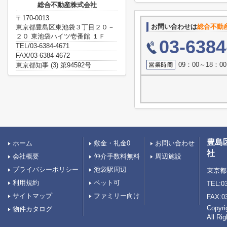
総合不動産株式会社
〒170-0013
お問い合わせは
総合不動
東京都豊島区東池袋３丁目２０－
２０ 東池袋ハイツ壱番館 １Ｆ
03-6384
TEL/03-6384-4671
FAX/03-6384-4672
09：00～18：
東京都知事 (3) 第94592号
豊島
ホーム
敷金・礼金0
お問い合わせ
社
会社概要
仲介手数料無料
周辺施設
プライバシーポリシー
池袋駅周辺
東京都
利用規約
ペット可
TEL:03
サイトマップ
ファミリー向け
FAX:0
Copy
物件カタログ
All Ri