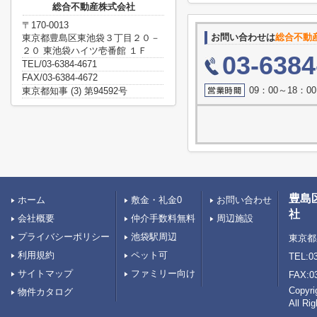
総合不動産株式会社
〒170-0013
お問い合わせは
総合不動
東京都豊島区東池袋３丁目２０－
２０ 東池袋ハイツ壱番館 １Ｆ
03-6384
TEL/03-6384-4671
FAX/03-6384-4672
09：00～18：
東京都知事 (3) 第94592号
豊島
ホーム
敷金・礼金0
お問い合わせ
社
会社概要
仲介手数料無料
周辺施設
プライバシーポリシー
池袋駅周辺
東京都
利用規約
ペット可
TEL:03
サイトマップ
ファミリー向け
FAX:0
Copy
物件カタログ
All Ri