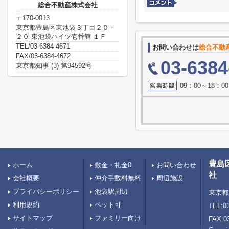
総合不動産株式会社
〒170-0013
東京都豊島区東池袋３丁目２０－
２０ 東池袋ハイツ壱番館 １Ｆ
TEL/03-6384-4671
お問い合わせは
総合不動
FAX/03-6384-4672
03-6384
東京都知事 (3) 第94592号
09：00～18：
豊島
ホーム
敷金・礼金0
お問い合わせ
社
会社概要
仲介手数料無料
周辺施設
プライバシーポリシー
池袋駅周辺
東京都
利用規約
ペット可
TEL:03
サイトマップ
ファミリー向け
FAX:0