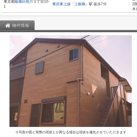
東京都
板橋区
桜川
３丁目10-
東武東上線
「
上板橋
」駅 徒歩7分
2
1
木
物件情報
※写真や図と実際の現状とが異なる場合は現状を優先させていただきます