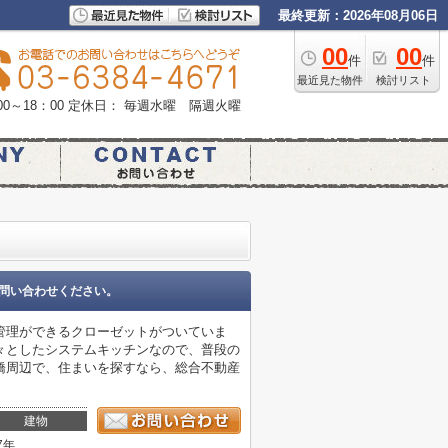
最終更新：2026年08月06日
00
00
件
件
最近見た物件
検討リスト
0～18：00
定休日： 毎週水曜 隔週火曜
問い合わせください。
管理ができるクローゼットがついていま
々としたシステムキッチンなので、普段の
橋周辺で、住まいを探すなら、総合不動産
建物
7年