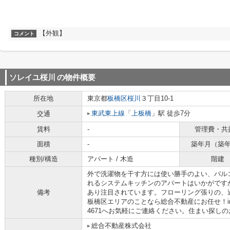
【外観】
コメント
ソレイユ桜川
の物件概要
所在地
東京都
板橋区
桜川
３丁目10-1
東武東上線
「
上板橋
」駅 徒歩7分
交通
賃料
-
管理費・共
面積
-
築年月（築
種別/構造
アパート / 木造
階建
外で洗濯物を干す方には使い勝手のよい、バル
れるシステムキッチンのアパートはいかがです
備考
あり注目されています。フローリング張りの、
板橋区エリアのことなら総合不動産にお任せ！info@sougo
4671へお気軽にご連絡ください。住まい探し
総合不動産株式会社