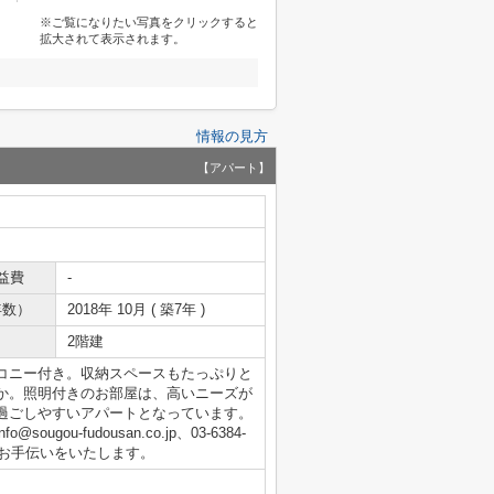
※ご覧になりたい写真をクリックすると
拡大されて表示されます。
情報の見方
【アパート】
益費
-
年数）
2018年 10月 ( 築7年 )
2階建
コニー付き。収納スペースもたっぷりと
か。照明付きのお部屋は、高いニーズが
過ごしやすいアパートとなっています。
u-fudousan.co.jp、03-6384-
のお手伝いをいたします。