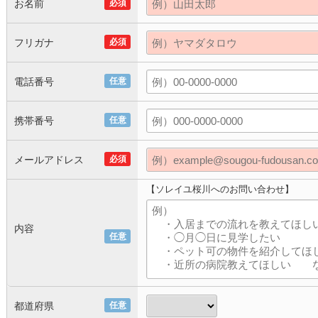
お名前
必須
フリガナ
必須
電話番号
任意
携帯番号
任意
メールアドレス
必須
【ソレイユ桜川へのお問い合わせ】
内容
任意
都道府県
任意