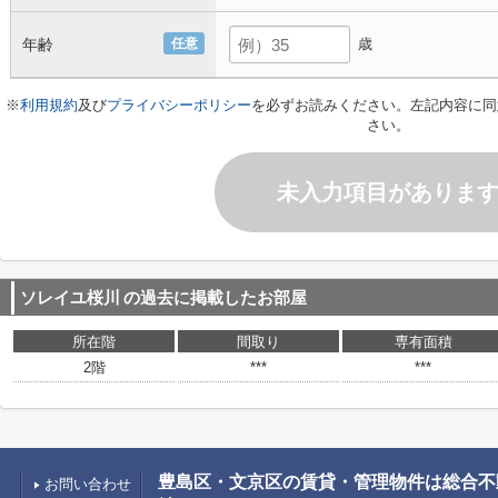
年齢
任意
歳
※
利用規約
及び
プライバシーポリシー
を必ずお読みください。左記内容に同
さい。
未入力項目がありま
ソレイユ桜川
の過去に掲載したお部屋
所在階
間取り
専有面積
2階
***
***
豊島区・文京区の賃貸・管理物件は総合不
お問い合わせ