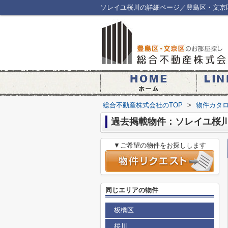
ソレイユ桜川の詳細ページ／豊島区・文京
総合不動産株式会社のTOP
>
物件カタ
過去掲載物件：ソレイユ桜
▼ご希望の物件をお探しします
同じエリアの物件
板橋区
桜川