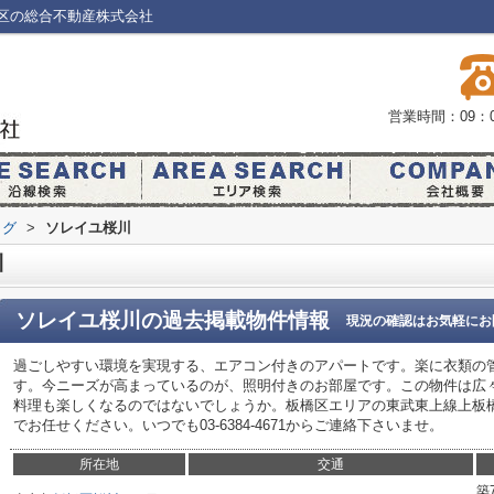
区の総合不動産株式会社
営業時間：09：0
ログ
>
ソレイユ桜川
川
ソレイユ桜川
の過去掲載物件情報
現況の確認はお気軽にお
過ごしやすい環境を実現する、エアコン付きのアパートです。楽に衣類の
す。今ニーズが高まっているのが、照明付きのお部屋です。この物件は広
料理も楽しくなるのではないでしょうか。板橋区エリアの東武東上線上板
でお任せください。いつでも03-6384-4671からご連絡下さいませ。
所在地
交通
築